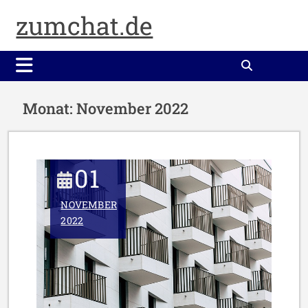
Skip
zumchat.de
to
content
Monat:
November 2022
01
NOVEMBER
2022