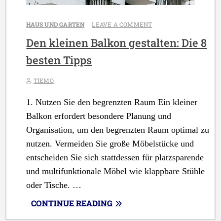
ON
HAUS UND GARTEN
LEAVE A COMMENT
DEN
Den kleinen Balkon gestalten: Die 8
KLEINEN
BALKON
besten Tipps
GESTALTEN:
DIE
8
TIEMO
BESTEN
TIPPS
1. Nutzen Sie den begrenzten Raum Ein kleiner
Balkon erfordert besondere Planung und
Organisation, um den begrenzten Raum optimal zu
nutzen. Vermeiden Sie große Möbelstücke und
entscheiden Sie sich stattdessen für platzsparende
und multifunktionale Möbel wie klappbare Stühle
oder Tische. …
„DEN
CONTINUE READING
KLEINEN